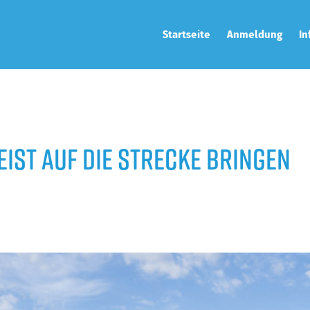
Startseite
Anmeldung
In
Jetzt anmelden
Str
Firmenranking
Sta
Ergebnisse
Zei
ist auf die Strecke bringen
Wer
Anr
Vir
Tra
Cha
Nac