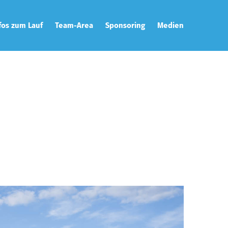
fos zum Lauf
Team-Area
Sponsoring
Medien
ecke
Team-Captain
Galerie
rtunterlagen
Zusatzleistungen
Downloads
tplan
Team-Catering
Presse & News
tungen
T-Shirts
eise
tual Run
ining
rity
hhaltigkeit