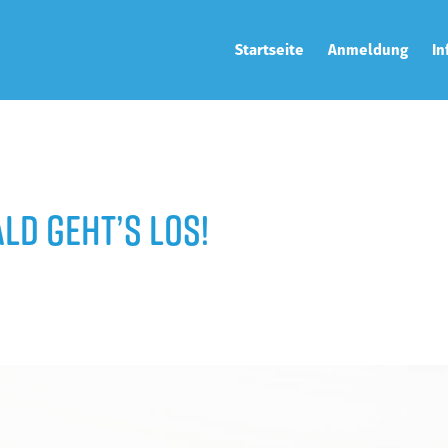
Startseite
Anmeldung
In
Jetzt anmelden
Str
Firmenranking
Sta
Ergebnisse
Zei
ald geht’s los!
Wer
Anr
Vir
Tra
Cha
Nac