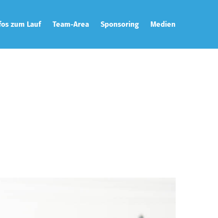
fos zum Lauf
Team-Area
Sponsoring
Medien
ecke
Team-Captain
Galerie
rtunterlagen
Zusatzleistungen
Downloads
tplan
Team-Catering
Presse & News
tungen
T-Shirts
eise
tual Run
ining
rity
hhaltigkeit