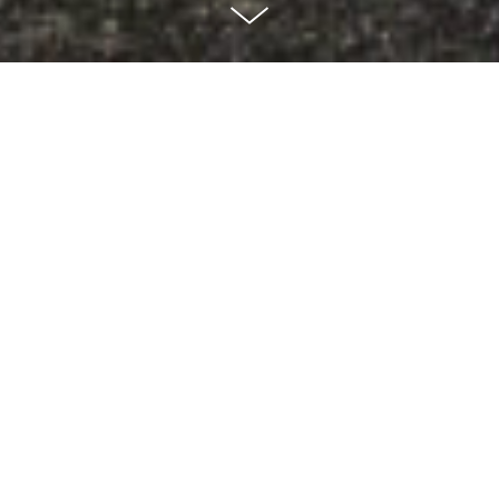
Team-Captain
Team-Captain Aufgaben im Überblick
Der Team-Captain ist für die Organisation des
Firmenlaufs innerhalb eures Unternehmens
verantwortlich. Er/Sie sammelt die relevanten Daten
der Kolleg:innen, meldet euer Team an und betreut es.
Der Team-Captain ist auch zentrale Kontaktperson für
uns als Veranstalter
und erhält alle für die Teilnahme relevanten
Informationen.
Anfrage von
zur internen
Werbematerialien
Kommunikation